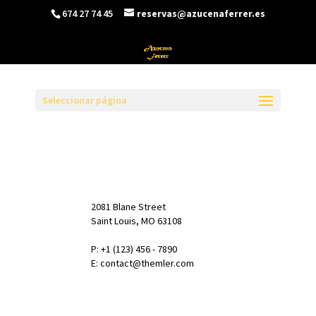
674 27 74 45
reservas@azucenaferrer.es
Seleccionar página
2081 Blane Street
Saint Louis, MO 63108
P: +1 (123) 456 - 7890
E: contact@themler.com